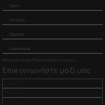
Τρίτη
Τετάρτη
Πέμπτη
Παρασκευη
Mind your Body Fitness studio in Larissa
Eπικοινωνήστε μαζί μας