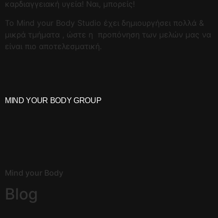
καρδιαγγειακή υγεία! Ναι, μπορείς!
Το Mind your Body Studio έχει δημιουργήσει πολλά &
μικρά τμήματα , ώστε η προπόνηση των μελών μας να
είναι πιο αποτελεσματική.
MIND YOUR BODY GROUP
Mind your Body
Blog