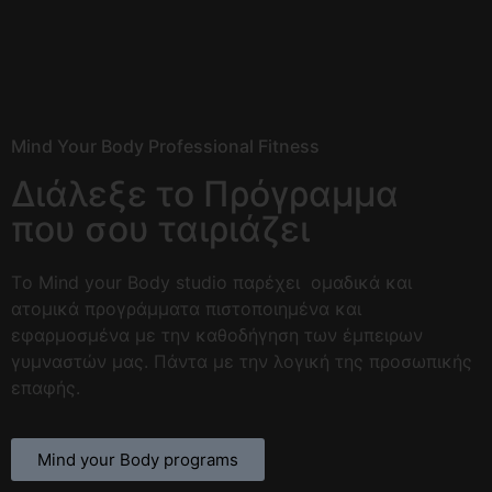
Mind Your Body Professional Fitness
Διάλεξε το Πρόγραμμα
που σου ταιριάζει
Tο Mind your Body studio παρέχει ομαδικά και
ατομικά προγράμματα πιστοποιημένα και
εφαρμοσμένα με την καθοδήγηση των έμπειρων
γυμναστών μας. Πάντα με την λογική της προσωπικής
επαφής.
Mind your Body programs