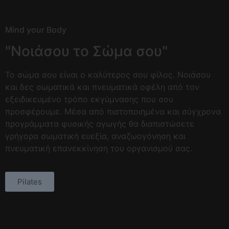
Mind your Body
"Νοιάσου το Σώμα σου"
Τ
ο σώμα σου είναι ο καλύτερος σου φίλος. Νοιάσου
και δες σωματικά και πνευματικά οφέλη από τον
εξειδικευμένο τρόπο εκγύμνασης που σου
προσφέρουμε. Μέσα από πιστοποιημένα και σύγχρονα
προγράμματα φυσικής αγωγής θα διαπιστώσετε
γρήγορα σωματική ευεξία, αναζωογόνηση και
πνευματική επανεκκίνηση του οργανισμού σας.
Pilates