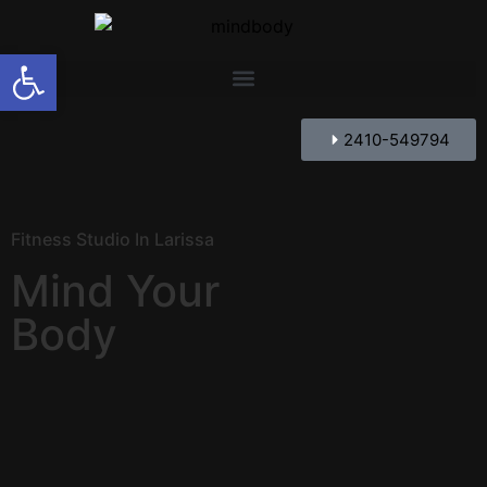
Ανοίξτε τη γραμμή εργαλείων
2410-549794
Fitness Studio In Larissa
Mind Your
Body