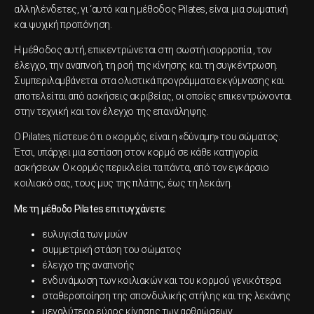
αλληλένδετες, γι ‘αυτό και η μέθοδος Pilates, είναι μια σωματική
και ψυχική προπόνηση.
Η μέθοδος αυτή, επικεντρώνεται στη σωστή ισορροπία , τον
έλεγχο, την αναπνοή, τη ροή της κίνησης και τη συγκέντρωση.
Συμπεριλαμβάνεται στα ολιστικά προγράμματα εκγύμνασης και
αποτελείται από ασκήσεις ακριβείας, οι οποίες επικεντρώνονται
στην τεχνική και τον έλεγχο της επανάληψης.
Ο Pilates, πίστευε ότι ο κορμός, είναι η «δύναμη» του σώματος.
Έτσι, υπάρχει μια εστίαση στον κορμό σε κάθε κατηγορία
ασκήσεων. Ο κορμός περικλείει τα πάντα, από τον εγκάρσιο
κοιλιακό σας, τους μυς της πλάτης, έως τη λεκάνη.
Με τη μέθοδο Pilates επιτυγχάνετε:
ευλυγισία των μυών
συμμετρική στάση του σώματος
έλεγχο της αναπνοής
ενδυνάμωση των κοιλιακών και του κορμού γενικότερα
σταθεροποίηση της σπονδυλικής στήλης και της λεκάνης
μεγαλύτερο εύρος κίνησης των αρθρώσεων