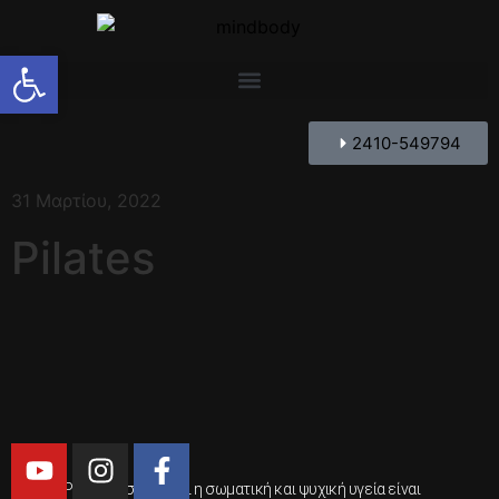
Ανοίξτε τη γραμμή εργαλείων
2410-549794
31 Μαρτίου, 2022
Pilates
Ο Joe Pilates, πίστευε ότι η σωματική και ψυχική υγεία είναι