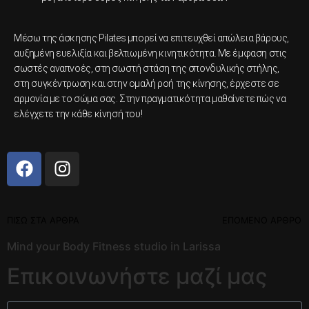
Μέσω της άσκησης Pilates μπορεί να επιτευχθεί απώλεια βάρους,
αυξημένη ευελιξία και βελτιωμένη κινητικότητα. Με έμφαση στις
σωστές αναπνοές, στη σωστή στάση της σπονδυλικής στήλης,
στη συγκέντρωση και στην ομαλή ροή της κίνησης, έρχεστε σε
αρμονία με το σώμα σας. Στην πραγματικότητα μαθαίνετε πώς να
ελέγχετε την κάθε κίνησή του!
ΠΙΣΩ ΣΤΑ ΑΡΘΡΑ
ΕΠΟΜΕΝΟ ΑΡΘΡΟ
Mind your Body Fitness studio in Larissa
Eπικοινωνήστε μαζί μας